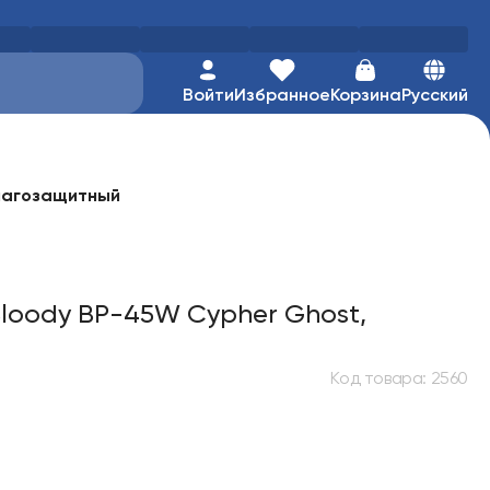
Войти
Избранное
Корзина
Русский
влагозащитный
loody BP-45W Cypher Ghost,
Код товара
:
2560