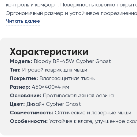
контроль и комфорт. Поверхность коврика покрыт
Эргономичный размер и устойчивое прорезиненно
Читать далее
сенсоров и идеально подходит как для быстрых, т
Характеристики
Модель:
Bloody BP-45W Cypher Ghost
Тип:
Игровой коврик для мыши
Покрытие:
Влагозащитная ткань
Размер:
450×400×4 мм
Основание:
Противоскользящая резина
Цвет:
Дизайн Cypher Ghost
Совместимость:
Оптические и лазерные мыши
Особенности:
Устойчив к влаге, улучшенное ско