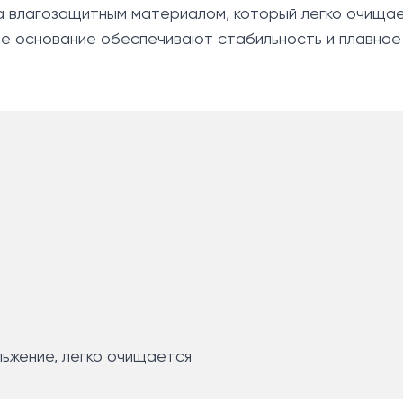
а влагозащитным материалом, который легко очищае
е основание обеспечивают стабильность и плавное 
ак и для точных движений.
льжение, легко очищается