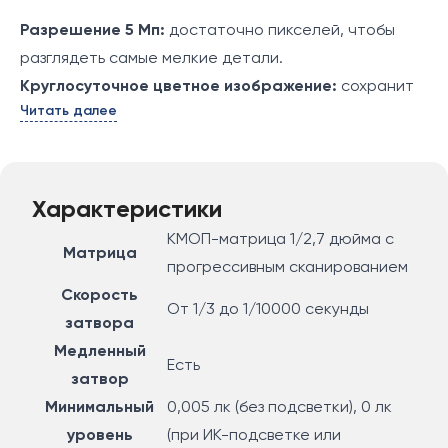
Разрешение 5 Мп:
достаточно пикселей, чтобы
разглядеть самые мелкие детали.
Круглосуточное цветное изображение:
сохранит
Читать далее
цвета даже в кромешной тьме благодаря объективу
с большой диафрагмой, высокочувствительной
матрице и прожекторам.
Классификация людей и транспортных
Характеристики
средств:
различает людей и транспорт,
КМОП-матрица 1/2,7 дюйма с
Матрица
что позволяет получать более конкретизированные
прогрессивным сканированием
уведомления.
Скорость
От 1/3 до 1/10000 секунды
Интеллектуальное обнаружение:
камера уведомит
затвора
о пересечении линии, входе в обозначенную зону,
Медленный
Есть
попытках препятствовать работе камеры,
затвор
появлении или исчезновении предметов, а также
Минимальный
0,005 лк (без подсветки), 0 лк
о входе или выходе из определённой области.
уровень
(при ИК-подсветке или