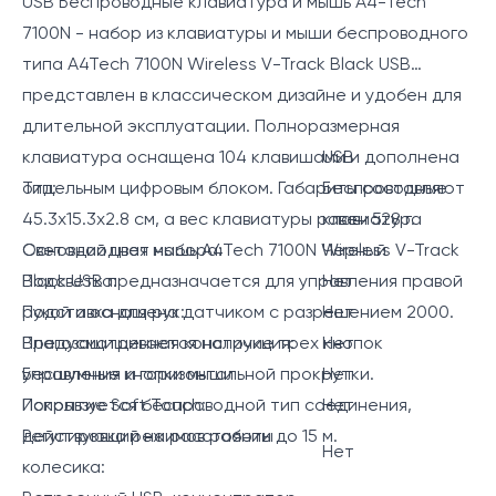
USB Беспроводные клавиатура и мышь A4-Tech
7100N - набор из клавиатуры и мыши беспроводного
типа A4Tech 7100N Wireless V-Track Black USB
представлен в классическом дизайне и удобен для
длительной эксплуатации. Полноразмерная
клавиатура оснащена 104 клавишами и дополнена
USB
отдельным цифровым блоком. Габариты составляют
Тип:
Беспроводные
45.3x15.3x2.8 см, а вес клавиатуры равен 528 г.
клавиатура
Светодиодная мышь A4Tech 7100N Wireless V-Track
Основной цвет набора:
Черный
Black USB предназначается для управления правой
Подсветка:
Нет
рукой и оснащена датчиком с разрешением 2000.
Подставка для рук:
Нет
Предусматривается наличие трех кнопок
Влагозащищенная конструкция:
Нет
управления и горизонтальной прокрутки.
Бесшумные кнопки мыши
Нет
Используется беспроводной тип соединения,
Покрытие Soft Touch:
Нет
действующий на расстоянии до 15 м.
Регулировка режимов работы
Нет
колесика: