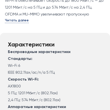
Wi-Fi 6 обеспечивает скорость до 1800 Мбит/с — до
1201 Мбит/с на 5 ГГц и до 574 Мбит/с на 2,4 ГГц.
OFDMA и MU-MIMO увеличивают пропускную
Читать далее
способность в четыре раза для одновременной
передачи данных большому числу устройств.
Покрытие Wi-Fi 6 с бесшовным роумингом – по всему
дому.
Характеристики
Ультранизкая задержка: отсутствие высокого пинга
Беспроводные характеристики
наиболее ощутимо в онлайн-играх и видеочатах.
Стандарты:
Несколько модулей формируют единую домашнюю
Wi-Fi 6
сеть, которая обеспечивает наилучшее
IEEE 802.11ax/ac/n/a 5 ГГц
подключение при передвижении по дому.
Скорость Wi-Fi:
Шифрование WPA3 и TP-Link
AX1800
TM
HomeCare
предоставляют персонализированные
5 ГГц: 1201 Мбит/с (802.11ax)
функции родительского контроля, антивируса и QoS
2,4 ГГц: 574 Мбит/с (802.11ax)
для безопасного подключения.
Аппаратные характеристики