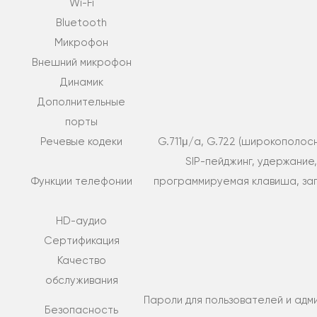
Wi-Fi
Bluetooth
Микрофон
Внешний микрофон
Динамик
Дополнительные
порты
Речевые кодеки
G.711μ/a, G.722 (широкополосны
SIP-пейджинг, удержание
Функции телефонии
программируемая клавиша, загр
HD-аудио
Сертификация
Качество
обслуживания
Пароли для пользователей и адм
Безопасность