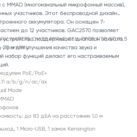
 с MMAD (многоканальный микрофонный массив),
нных участников. Этот беспроводной дизайн
строенного аккумулятора. Он оснащен 7-
астием до 12 участников. GAC2570 позволяет
о устройство поддерживает диапазон захвата 5
RV, NAPTR), DHCP, PPPoE, SSH, TFTP, NTP, STUN,
0 м для улучшения качества звука и
v6, OpenVPN
кий набор функций делают его настраиваемым
ций.
 модулем PoE/PoE+
2.11 a/b/g/n/ac/ax
Dual Mode
 MMAD
рофонов
омкость: до 83 дБА на расстоянии 1,0 м
выход, 1 Micro-USB, 1 замок Kensington