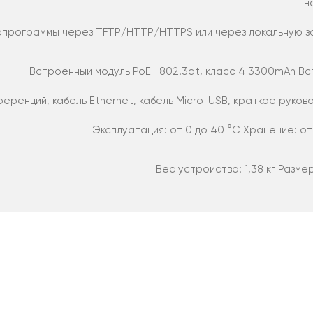
н
программы через TFTP/HTTP/HTTPS или через локальную за
Встроенный модуль PoE+ 802.3at, класс 4 3300mAh В
ренций, кабель Ethernet, кабель Micro-USB, краткое руково
Эксплуатация: от 0 до 40 °C Хранение: от 
Вес устройства: 1,38 кг Размеры 