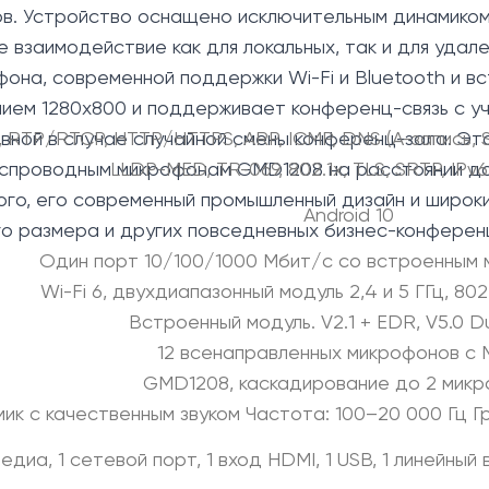
лов. Устройство оснащено исключительным динамиком
заимодействие как для локальных, так и для удале
она, современной поддержки Wi-Fi и Bluetooth и в
ем 1280x800 и поддерживает конференц-связь с уч
ной в случае случайной смены конференц-зала. Эт
 RTP/RTCP, HTTP/HTTPS, ARP, ICMP, DNS (A-запись, S
еспроводным микрофонам GMD1208 на расстоянии до 2
LLDP-MED, TR-069, 802.1x, TLS, SRTP, IP
ого, его современный промышленный дизайн и широ
Android 10
о размера и других повседневных бизнес-конферен
Один порт 10/100/1000 Мбит/с со встроенным
Wi-Fi 6, двухдиапазонный модуль 2,4 и 5 ГГц, 80
Встроенный модуль. V2.1 + EDR, V5.0 
12 всенаправленных микрофонов с
GMD1208, каскадирование до 2 мик
ик с качественным звуком Частота: 100–20 000 Гц Гр
едиа, 1 сетевой порт, 1 вход HDMI, 1 USB, 1 линейный 