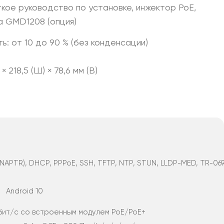
ткое руководство по установке, инжектор PoE,
а GMD1208 (опция)
ь: от 10 до 90 % (без конденсации)
 218,5 (Ш) × 78,6 мм (В)
NAPTR), DHCP, PPPoE, SSH, TFTP, NTP, STUN, LLDP-MED, TR-069,
Android 10
бит/с со встроенным модулем PoE/PoE+