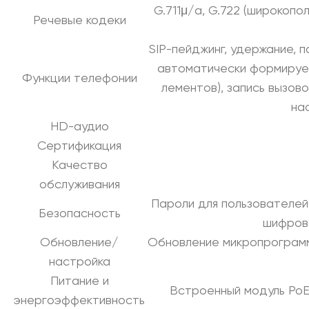
G.711μ/a, G.722 (широкопо
Речевые кодеки
SIP-пейджинг, удержание, 
автоматически формирует
Функции телефонии
лементов), запись вызово
на
HD-аудио
Сертификация
Качество
обслуживания
Пароли для пользователей
Безопасность
шифрова
Обновление/
Обновление микропрограмм
настройка
Питание и
Встроенный модуль PoE
энергоэффективность