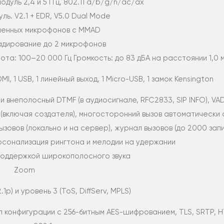
модуль 2,4 и 5 ГГц, 802.11 a/b/g/n/ac/ax
ь. V2.1 + EDR, V5.0 Dual Mode
ленных микрофонов с MMAD
адирование до 2 микрофонов
ота: 100–20 000 Гц Громкость: до 83 дБА на расстоянии 1,0 
MI, 1 USB, 1 линейный выход, 1 Micro-USB, 1 замок Kensington
 и внеполосный DTMF (в аудиосигнале, RFC2833, SIP INFO), VAD
я (включая создателя), многосторонний вызов автоматическ
овов (локально и на сервер), журнал вызовов (до 2000 запи
рсонализация рингтона и мелодии на удержании
поддержкой широкополосного звука
Zoom
1p) и уровень 3 (ToS, DiffServ, MPLS)
л конфигурации с 256-битным AES-шифрованием, TLS, SRTP, 