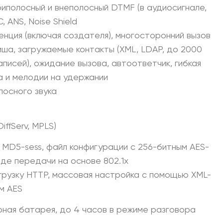
утриполосный и внеполосный DTMF (в аудиосигнале,
, ANS, Noise Shield
енция (включая создателя), многосторонний вызов
ша, загружаемые контакты (XML, LDAP, до 2000
аписей), ожидание вызова, автоответчик, гибкая
а и мелодии на удержании
осного звука
DiffServ, MPLS)
 MD5-sess, файл конфигурации с 256-битным AES-
де передачи на основе 802.1x
рузку HTTP, массовая настройка с помощью XML-
м AES
рная батарея, до 4 часов в режиме разговора