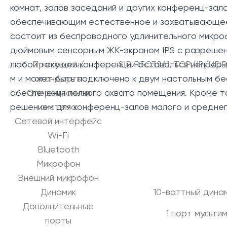
комнат, залов заседаний и других конференц-за
обеспечивающим естественное и захватывающее в
состоит из беспроводного удлинительного микроф
дюймовым сенсорным ЖК-экраном IPS с разрешени
любой текущей конференции оставаться непрерыв
Протоколы/
SIP RFC3261, TCP/IP/UDP,
м и может быть подключено к двум настольным б
стандарты
обеспечения полного охвата помещения. Кроме т
Операционная
решением для конференц-залов малого и среднег
система
Сетевой интерфейс
Wi-Fi
Bluetooth
Микрофон
Внешний микрофон
Динамик
10-ваттный динам
Дополнительные
1 порт мультим
порты