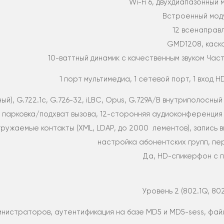
Wi-Fi 6, двухдиапазонный 
Встроенный модул
12 всенаправ
GMD1208, каск
10-ваттный динамик с качественным звуком Част
1 порт мультимедиа, 1 сетевой порт, 1 вход HD
й), G.722.1c, G.726-32, iLBC, Opus, G.729A/B внутриполосный
, парковка/подхват вызова, 12-сторонняя аудиоконференци
ужаемые контакты (XML, LDAP, до 2000 лементов), запись выз
настройка абонентских групп, пе
Да, HD-спикерфон с 
Уровень 2 (802.1Q, 802.
инистраторов, аутентификация на базе MD5 и MD5-sess, фай