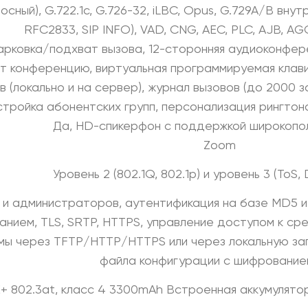
лосный), G.722.1c, G.726-32, iLBC, Opus, G.729A/B вн
RFC2833, SIP INFO), VAD, CNG, AEC, PLC, AJB, AGC
парковка/подхват вызова, 12-сторонняя аудиоконфер
 конференцию, виртуальная программируемая клави
в (локально и на сервер), журнал вызовов (до 2000 з
стройка абонентских групп, персонализация рингтон
Да, HD-спикерфон с поддержкой широкопол
Zoom
Уровень 2 (802.1Q, 802.1p) и уровень 3 (ToS, 
 и администраторов, аутентификация на базе MD5 и
нием, TLS, SRTP, HTTPS, управление доступом к сре
ы через TFTP/HTTP/HTTPS или через локальную заг
файла конфигурации с шифрование
+ 802.3at, класс 4 3300mAh Встроенная аккумулято