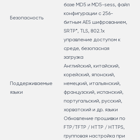
базе MD5 и MD5-sess, файл
конфигурации с 256-
Безопасность
битным AES шифрованием,
SRTP*, TLS, 802.1x
управление доступом к
среде, безопасная
загрузка
Английский, китайский,
корейский, японский,
Поддерживаемые
немецкий, итальянский,
языки
французский, испанский,
португальский, русский,
хорватский и др. языки
Обновление прошивки по
FTP/TFTP / HTTP / HTTPS,
групповая настройка при