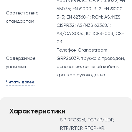
Часть 68 HAC; CE: EN 55032; EN
55035; EN 61000-3-2; EN 61000-
Соответствие
3-3; EN 62368-1; RCM: AS/NZS
стандартам
CISPR32; AS/NZS 62368.1;
AS/CA S004; IC: ICES-003; CS-
03
Телефон Grandstream
Содержимое
GRP2603P, трубка с проводом,
упаковки
основание, сетевой кабель,
краткое руководство
Читать далее
Характеристики
SIP RFC3261, TCP/IP/UDP,
RTP/RTCP, RTCP-XR,