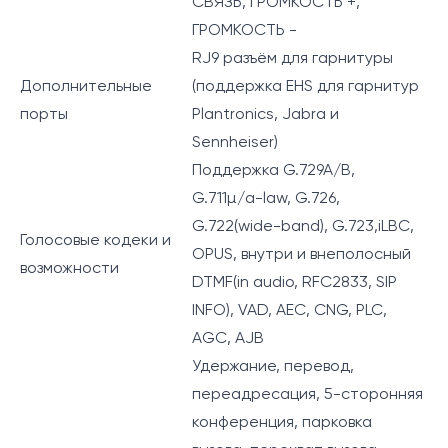
СВЯЗЬ, ГРОМКОСТЬ +,
ГРОМКОСТЬ -
RJ9 разъём для гарнитуры
Дополнительные
(поддержка EHS для гарнитур
порты
Plantronics, Jabra и
Sennheiser)
Поддержка G.729A/B,
G.711µ/a-law, G.726,
G.722(wide-band), G.723,iLBC,
Голосовые кодеки и
OPUS, внутри и внеполосный
возможности
DTMF(in audio, RFC2833, SIP
INFO), VAD, AEC, CNG, PLC,
AGC, AJB
Удержание, перевод,
переадресация, 5-сторонняя
конференция, парковка