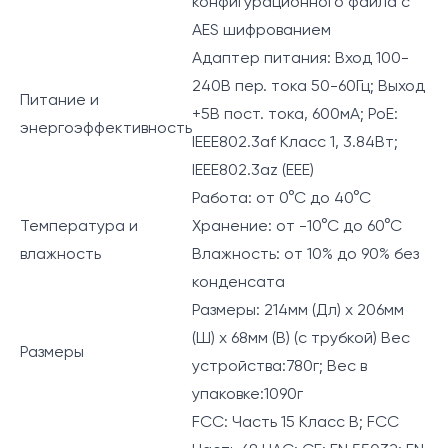
конфигурационного файла с
AES шифрованием
Адаптер питания: Вход 100-
240В пер. тока 50-60Гц; Выход
Питание и
+5В пост. тока, 600мА; PoE:
энергоэффективность
IEEE802.3af Класс 1, 3.84Вт;
IEEE802.3az (EEE)
Работа: от 0°C до 40°C
Температура и
Хранение: от -10°C до 60°C
влажность
Влажность: от 10% до 90% без
конденсата
Размеры: 214мм (Дл) x 206мм
(Ш) x 68мм (В) (с трубкой) Вес
Размеры
устройства:780г; Вес в
упаковке:1090г
FCC: Часть 15 Класс B; FCC