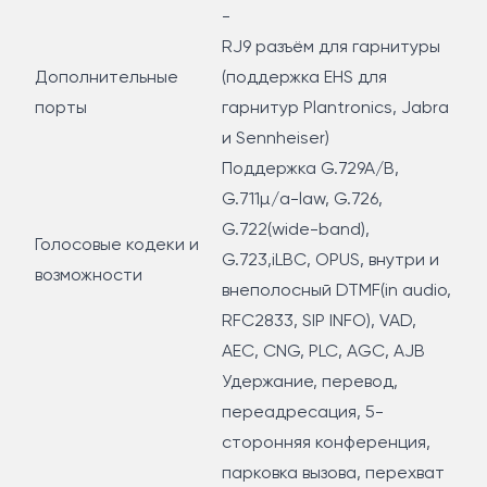
-
RJ9 разъём для гарнитуры
Дополнительные
(поддержка EHS для
порты
гарнитур Plantronics, Jabra
и Sennheiser)
Поддержка G.729A/B,
G.711µ/a-law, G.726,
G.722(wide-band),
Голосовые кодеки и
G.723,iLBC, OPUS, внутри и
возможности
внеполосный DTMF(in audio,
RFC2833, SIP INFO), VAD,
AEC, CNG, PLC, AGC, AJB
Удержание, перевод,
переадресация, 5-
сторонняя конференция,
парковка вызова, перехват