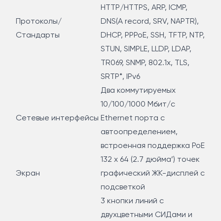
HTTP/HTTPS, ARP, ICMP,
Протоколы/
DNS(A record, SRV, NAPTR),
Стандарты
DHCP, PPPoE, SSH, TFTP, NTP,
STUN, SIMPLE, LLDP, LDAP,
TR069, SNMP, 802.1x, TLS,
SRTP*, IPv6
Два коммутируемых
10/100/1000 Мбит/с
Сетевые интерфейсы
Ethernet порта с
автоопределением,
встроенная поддержка PoE
132 x 64 (2.7 дюйма’) точек
Экран
графический ЖК-дисплей с
подсветкой
3 кнопки линий с
двухцветными СИДами и