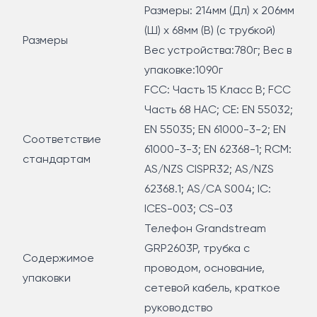
Размеры: 214мм (Дл) x 206мм
(Ш) x 68мм (В) (с трубкой)
Размеры
Вес устройства:780г; Вес в
упаковке:1090г
FCC: Часть 15 Класс B; FCC
Часть 68 HAC; CE: EN 55032;
EN 55035; EN 61000-3-2; EN
Соответствие
61000-3-3; EN 62368-1; RCM:
стандартам
AS/NZS CISPR32; AS/NZS
62368.1; AS/CA S004; IC:
ICES-003; CS-03
Телефон Grandstream
GRP2603P, трубка с
Содержимое
проводом, основание,
упаковки
сетевой кабель, краткое
руководство