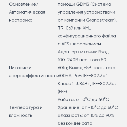
Обновление/
помощи GDMS (Система
Автоматическая
управления устройствами
настройка
от компании Grandstream),
TR-069 или XML
конфигурационного файла
с AES шифрованием
Адаптер питания: Вход
100-240В пер. тока 50-
Питание и
60Гц; Выход +5В пост. тока,
энергоэффективность
600мА; PoE: IEEE802.3af
Класс 1, 3.84Вт; IEEE802.3az
(EEE)
Работа: от 0°C до 40°C
Температура и
Хранение: от -10°C до 60°C
влажность
Влажность: от 10% до 90%
без конденсата