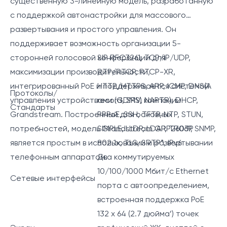
существенную 3-линейную модель, разработанную
с поддержкой автонастройки для массового
развертывания и простого управления. Он
поддерживает возможность организации 5-
сторонней голосовой конференции для
SIP RFC3261, TCP/IP/UDP,
максимизации производительности,
RTP/RTCP, RTCP-XR,
интегрированный PoE и поддерживается системой
HTTP/HTTPS, ARP, ICMP, DNS(A
Протоколы/
управления устройствами (GDMS) компании
record, SRV, NAPTR), DHCP,
Стандарты
Grandstream. Построенный для основных
PPPoE, SSH, TFTP, NTP, STUN,
потребностей, модель Grandstream GRP2603P
SIMPLE, LLDP, LDAP, TR069, SNMP,
является простым в использовании и развертывании
802.1x, TLS, SRTP*, IPv6
телефонным аппаратом.
Два коммутируемых
10/100/1000 Мбит/с Ethernet
Сетевые интерфейсы
порта с автоопределением,
встроенная поддержка PoE
132 x 64 (2.7 дюйма’) точек