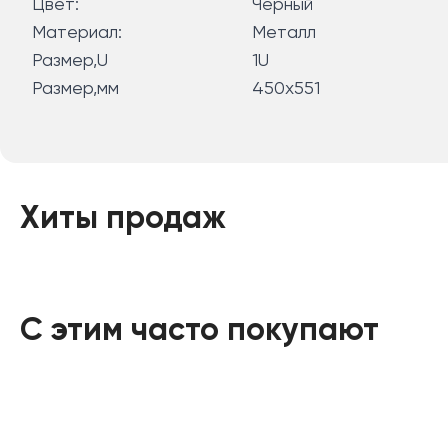
Цвет:
Чёрный
Материал:
Металл
Размер,U
1U
Размер,мм
450x551
Хиты продаж
С этим часто покупают