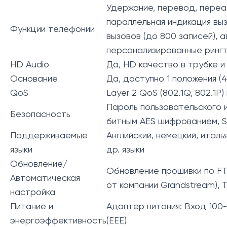
Удержание, перевод, переад
параллельная индикация выз
Функции телефонии
вызовов (до 800 записей), а
персонализированные рингт
HD Audio
Да, HD качество в трубке 
Основание
Да, доступно 1 положения (
QoS
Layer 2 QoS (802.1Q, 802.1P) 
Пароль пользовательского 
Безопасность
битным AES шифрованием, SR
Поддерживаемые
Английский, немецкий, италь
языки
др. языки
Обновление/
Обновление прошивки по FT
Автоматическая
от компании Grandstream),
настройка
Питание и
Адаптер питания: Вход 100-2
энергоэффективность
(EEE)