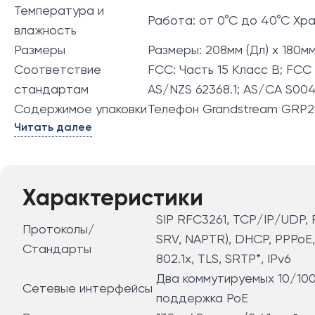
Температура и
Работа: от 0°C до 40°C Хра
влажность
Размеры
Размеры: 208мм (Дл) x 180мм
Соответствие
FCC: Часть 15 Класс B; FCC 
стандартам
AS/NZS 62368.1; AS/CA S004;
Содержимое упаковки
Телефон Grandstream GRP26
Читать далее
Характеристики
SIP RFC3261, TCP/IP/UDP, 
Протоколы/
SRV, NAPTR), DHCP, PPPoE, 
Стандарты
802.1x, TLS, SRTP*, IPv6
Два коммутируемых 10/10
Сетевые интерфейсы
поддержка PoE