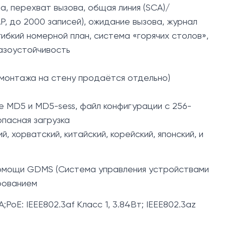
а, перехват вызова, общая линия (SCA)/
P, до 2000 записей), ожидание вызова, журнал
 гибкий номерной план, система «горячих столов»,
казоустойчивость
я монтажа на стену продаётся отдельно)
е MD5 и MD5-sess, файл конфигурации с 256-
опасная загрузка
й, хорватский, китайский, корейский, японский, и
помощи GDMS (Система управления устройствами
рованием
PoE: IEEE802.3af Класс 1, 3.84Вт; IEEE802.3az