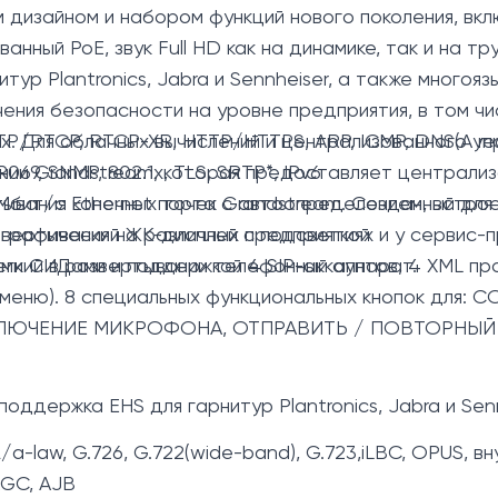
м дизайном и набором функций нового поколения, в
нный PoE, звук Full HD как на динамике, так и на т
тур Plantronics, Jabra и Sennheiser, а также много
ния безопасности на уровне предприятия, в том чи
х. Для облачных вычислений и централизованного у
TP/RTCP, RTCP-XR, HTTP/HTTPS, ARP, ICMP, DNS(A rec
нии Grandstream, которая предоставляет централиз
069, SNMP, 802.1x, TLS, SRTP*, IPv6
тывания конечных точек Grandstream. Созданный дл
Мбит/с Ethernet порта с автоопределением, встро
звертывания на различных предприятиях и у сервис
’) графический ЖК-дисплей с подсветкой
егкий в развертывании телефонный аппарат.
ными СИДами и поддержкой 4 SIP-аккаунтов, 4 XML 
я, меню). 8 специальных функциональных кнопок для
КЛЮЧЕНИЕ МИКРОФОНА, ОТПРАВИТЬ / ПОВТОРНЫЙ 
оддержка EHS для гарнитур Plantronics, Jabra и Senn
a-law, G.726, G.722(wide-band), G.723,iLBC, OPUS, в
AGC, AJB