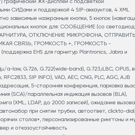
а’) графический ЖК-дисплей с подсветкой
тными СИДами и поддержкой 4 SIP-аккаунтов, 4 XML
но зависимые наэкранные кнопки, 5 кнопок (навигаци
нкциональных кнопок для: СООБЩЕНИЕ (со светодио
, ГАРНИТУРА, ОТКЛЮЧЕНИЕ МИКРОФОНА, ОТПРАВИТЬ
КАЯ СВЯЗЬ, ГРОМКОСТЬ +, ГРОМКОСТЬ -
(поддержка EHS для гарнитур Plantronics, Jabra и
/a-law, G.726, G.722(wide-band), G.723,iLBC, OPUS, 
, RFC2833, SIP INFO), VAD, AEC, CNG, PLC, AGC, AJB
адресация, 5-сторонняя конференция, парковка выз
ния (SCA)/параллельная индикация вызовов (BLA),
нига (XML, LDAP, до 2000 записей), ожидание вызова
автонабор при снятии трубки, автоответ, clickto-dial
горячих столов», персонализированные рингтоны и м
вер и отказоустойчивость