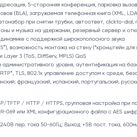
ресация, 5-сторонняя конференция, парковка вызов
овов (BLA), загружаемая телефонная книга (XML, LDA
втонабор при снятии трубки, автоответ, clickto-dial,
оны и музыка на удержании, резервный сервер и от
и динамике с поддержкой широкополосного звука
45°), возможность монтажа на стену (*кронштейн дл
и Layer 3 (ToS, DiffServ, MPLS) QoS
и административного уровня, аутентификация на баз
TP*, TLS, 802.1x управление доступом к среде, без
янский, французский, испанский, португальский, русски
P/TFTP / HTTP / HTTPS, групповая настройка при 
 TR-069 или XML конфигурационного файла с AES шиф
40В пер. тока 50-60Гц; Выход +5В пост. тока, 600мА;