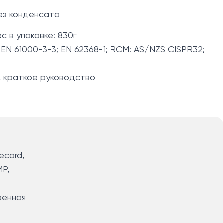
без конденсата
с в упаковке: 830г
 EN 61000-3-3; EN 62368-1; RCM: AS/NZS CISPR32;
, краткое руководство
ecord,
MP,
оенная