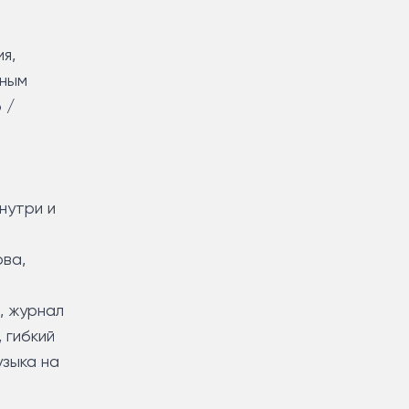
я,
дным
 /
внутри и
ова,
, журнал
, гибкий
узыка на