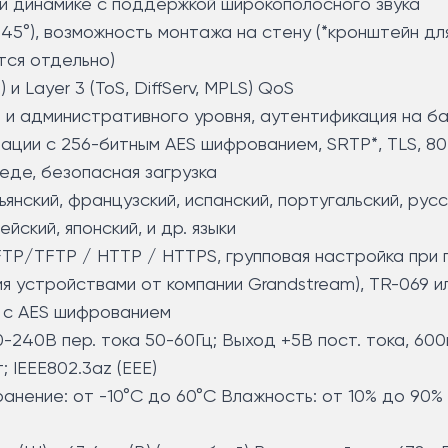
 и динамике с поддержкой широкополосного звука
(45°), возможность монтажа на стену (*кронштейн дл
тся отдельно)
) и Layer 3 (ToS, DiffServ, MPLS) QoS
 и административного уровня, аутентификация на б
ации с 256-битным AES шифрованием, SRTP*, TLS, 80
еде, безопасная загрузка
ьянский, французский, испанский, португальский, русс
ейский, японский, и др. языки
FTP/TFTP / HTTP / HTTPS, групповая настройка при
 устройствами от компании Grandstream), TR-069 и
 с AES шифрованием
-240В пер. тока 50-60Гц; Выход +5В пост. тока, 600
; IEEE802.3az (EEE)
анение: от -10°C до 60°C Влажность: от 10% до 90%