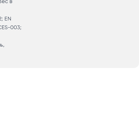
Вес в
2; EN
CES-003;
ь,