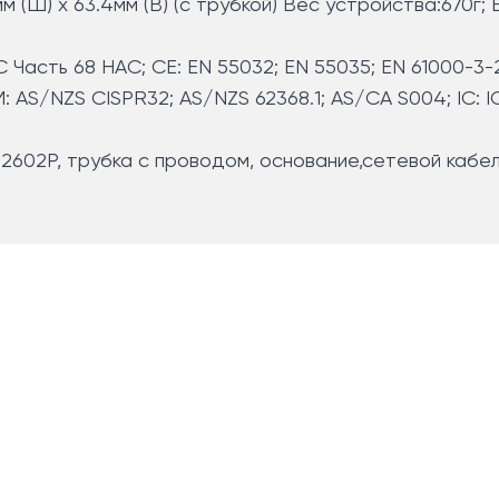
м (Ш) x 63.4мм (В) (с трубкой) Вес устройства:670г; 
C Часть 68 HAC; CE: EN 55032; EN 55035; EN 61000-3-
M: AS/NZS CISPR32; AS/NZS 62368.1; AS/CA S004; IC: I
602P, трубка с проводом, основание,сетевой кабел