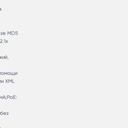
я
азе MD5
2.1x
кий,
 помощи
ли XML
мА;PoE:
 без