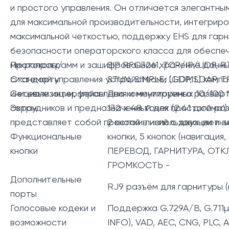
и простого управления. Он отличается элегантны
для максимальной производительности, интегрирова
максимальной четкостью, поддержку EHS для гарни
безопасности операторского класса для обеспече
микропрограмм и зашифрованное хранение данны
Протоколы/
SIP RFC3261, TCP/IP/UDP, R
системой управления устройствами (GDMS) компа
Стандарты
STUN, SIMPLE, LLDP, LDAP, TR
инициализации, управления и мониторинга развер
Сетевые интерфейсы
Два коммутируемых 10/100 
сотрудников и предназначенный для простого ра
Экран
132 x 48 точек (2.41 дюйма
представляет собой простой в использовании и л
2 кнопки линий с двухцвет
Функциональные
кнопки, 5 кнопок (навигаци
кнопки
ПЕРЕВОД, ГАРНИТУРА, ОТ
ГРОМКОСТЬ -
Дополнительные
RJ9 разъём для гарнитуры (п
порты
Голосовые кодеки и
Поддержка G.729A/B, G.711µ/
возможности
INFO), VAD, AEC, CNG, PLC, 