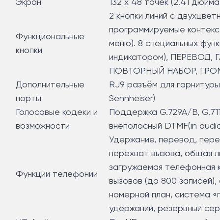
Экран
132 x 48 точек (2.41 дюйм
2 кнопки линий с двухцве
программируемые контекст
Функциональные
меню). 8 специальных фу
кнопки
индикатором), ПЕРЕВОД
ПОВТОРНЫЙ НАБОР, ГРОМ
Дополнительные
RJ9 разъём для гарнитуры 
порты
Sennheiser)
Голосовые кодеки и
Поддержка G.729A/B, G.711µ
возможности
внеполосный DTMF(in audio
Удержание, перевод, пере
перехват вызова, общая ли
загружаемая телефонная к
Функции телефонии
вызовов (до 800 записей), 
номерной план, система «
удержании, резервный сер