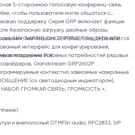
ключая 5-стороннюю голосовую конференц-связь
рубке, чтобы пользователи могли общаться с
языковую поддержку. Серия GRP включает функции
сле безопасную загрузку, двойные образы
правления Grandstream GRP2602P поддерживается
ord, SRV, NAPTR), DHCP, PPPoE, SSH, TFTP, NTP,
ованный интерфейс для конфигурирования,
я удовлетворения основных потребностей рядовых
енная поддержка PoE
-провайдеров, Grandstream GRP2602P
программируемые контекстно зависимые наэкранные
: СООБЩЕНИЕ (со светодиодным индикатором),
НАБОР, ГРОМКАЯ СВЯЗЬ, ГРОМКОСТЬ +,
heiser)
нутри и внеполосный DTMF(in audio, RFC2833, SIP