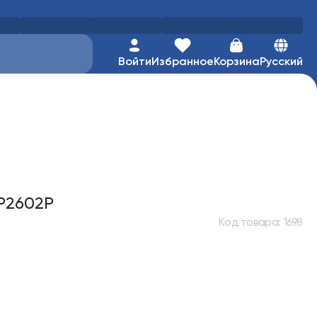
Войти
Избранное
Корзина
Русский
P2602P
Код товара
:
1698