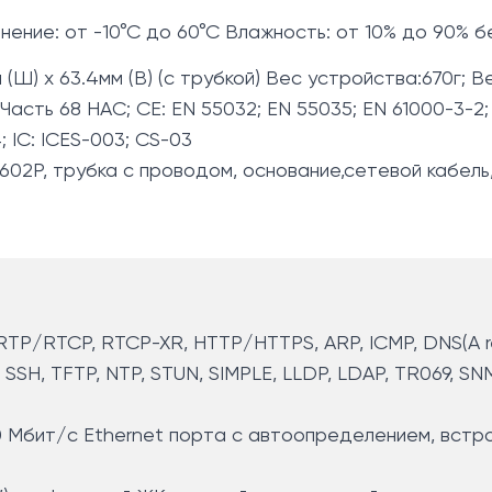
нение: от -10°C до 60°C Влажность: от 10% до 90% 
 (Ш) x 63.4мм (В) (с трубкой) Вес устройства:670г; Ве
Часть 68 HAC; CE: EN 55032; EN 55035; EN 61000-3-2;
 IC: ICES-003; CS-03
02P, трубка с проводом, основание,сетевой кабель
RTP/RTCP, RTCP-XR, HTTP/HTTPS, ARP, ICMP, DNS(A r
SSH, TFTP, NTP, STUN, SIMPLE, LLDP, LDAP, TR069, SN
0 Мбит/с Ethernet порта с автоопределением, встр