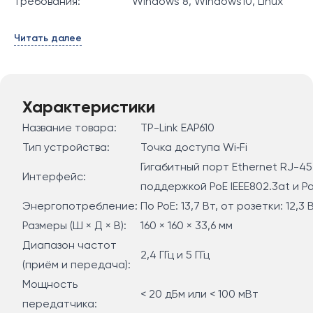
требования:
Windows 8, Windows10, Linux
Читать далее
Характеристики
Название товара:
TP-Link EAP610
Тип устройства:
Точка доступа Wi‑Fi
Гигабитный порт Ethernet RJ-45
Интерфейс:
поддержкой PoE IEEE802.3at и Pa
Энергопотребление:
По PoE: 13,7 Вт, от розетки: 12,3 
Размеры (Ш × Д × В):
160 × 160 × 33,6 мм
Диапазон частот
2,4 ГГц и 5 ГГц
(приём и передача):
Мощность
< 20 дБм или < 100 мВт
передатчика: