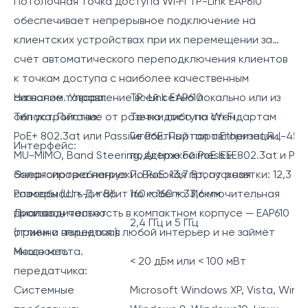
Потолочная точка доступа Wi‑Fi TP-Link EAP610
обеспечивает непрерывное подключение на
клиентских устройствах при их перемещении за
счёт автоматического переподключения клиентов
к точкам доступа с наиболее качественным
сигналом. Управление всей сетью локально или из
Название товара:
TP-Link EAP610
облака. Питание от розетки либо по стандартам
Тип устройства:
Точка доступа Wi‑Fi
PoE+ 802.3at или Passive PoE. Портал авторизации,
Гигабитный порт Ethernet RJ-45 с
Интерфейс:
MU-MIMO, Band Steering, Airtime Fairness и
поддержкой PoE IEEE802.3at и Pas
балансировка нагрузки. Высокая пропускная
Энергопотребление:
По PoE: 13,7 Вт, от розетки: 12,3 Вт
способность-гигабит по кабелю. Исключительная
Размеры (Ш × Д × В):
160 × 160 × 33,6 мм
производительность в компактном корпусе — EAP610
Диапазон частот
2,4 ГГц и 5 ГГц
отлично впишется в любой интерьер и не займёт
(приём и передача):
много места.
Мощность
< 20 дБм или < 100 мВт
передатчика:
Системные
Microsoft Windows XP, Vista, Wind