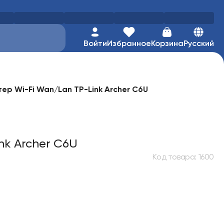
Войти
Избранное
Корзина
Русский
тер Wi-Fi Wan/Lan TP-Link Archer C6U
nk Archer C6U
Код товара
:
1600