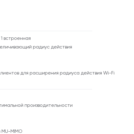
 1 встроенная
увеличивающий радиус действия
лиентов для расширения радиуса действия Wi-Fi
птимальной производительности
в MU-MIMO