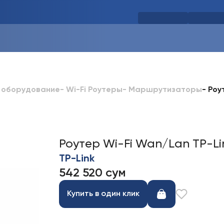
-
Роу
 оборудование
-
Wi-Fi Роутеры
-
Маршрутизаторы
Роутер Wi-Fi Wan/Lan TP-Li
TP-Link
542 520 сум
Купить в один клик