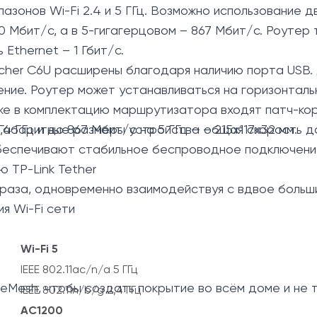
азонов Wi-Fi 2.4 и 5 ГГц. Возможно использование 
0 Мбит/с, а в 5-гигагерцовом – 867 Мбит/с. Роуте
Ethernet – 1 Гбит/с.
cher C6U расширены благодаря наличию порта USB.
ние. Роутер может устанавливаться на горизонтальн
акже в комплектацию маршрутизатора входят патч-ко
Габаритные размеры устройства – 215x117x32 мм.
 ГГц и до 867 Мбит/с на 5 ГГц — общая скорость д
обеспечивают стабильное беспроводное подключени
 TP-Link Tether
раза, одновременно взаимодействуя с вдвое больш
я Wi-Fi сети
Wi-Fi 5
IEEE 802.11ac/n/a 5
ГГц
neMesh
, чтобы создать покрытие во всём доме и не 
IEEE 802.11n/b/g 2,4
ГГц
AC1200