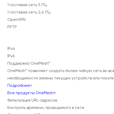
1 гостевая сеть 5 ГГц
1 гостевая сеть 2,4 ГГц
OpenVPN
PPTP
IPv4
IPv6
Поддержка OneMesh™
OneMesh™ позволяет создать более гибкую сеть во вс
необходимости замены текущих устройств или покупк
Подробнее>
Все продукты OneMesh>
Фильтрация URL-адресов
Контроль времени, проводимого в сети