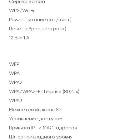
Сервер Samba
WPS/Wi-Fi
Power (питание вкл./выкл.)
Reset (сброс настроек)
12 В
⎓
1 А
WEP
WPA
WPA2
WPA/WPA2-Enterprise (802.1x)
WPA3
Межсетевой экран SPI
Управление доступом
Привязка IP- и MAC-адресов
Шлюз прикладного уровня