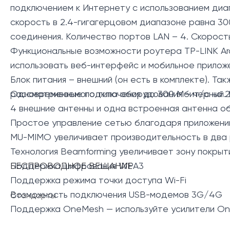
подключением к Интернету с использованием диап
скорость в 2.4-гигагерцовом диапазоне равна 30
соединения. Количество портов LAN – 4. Скорость 
Функциональные возможности роутера TP-LINK Ar
использовать веб-интерфейс и мобильное приложе
Блок питания – внешний (он есть в комплекте). Т
рассматриваемого типа оборудования – черный. 
Одновременные подключения до 300 Мбит/с на 2,4
4 внешние антенны и одна встроенная антенна 
Простое управление сетью благодаря приложению
MU-MIMO увеличивает производительность в два 
Технология Beamforming увеличивает зону покрыти
Поддержка шифрования WPA3
БЕСПРОВОДНОЕ ВЕЩАНИЕ
Поддержка режима точки доступа Wi-Fi
Возможность подключения USB-модемов 3G/4G
Стандарты
Поддержка OneMesh — используйте
усилители O