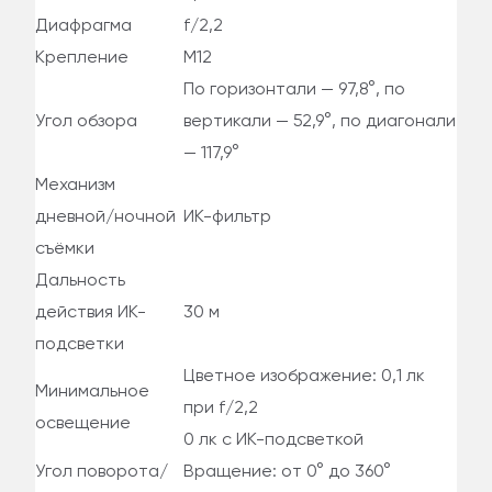
Диафрагма
f/2,2
Крепление
M12
По горизонтали — 97,8°, по
Угол обзора
вертикали — 52,9°, по диагонали
— 117,9°
Механизм
дневной/ночной
ИК-фильтр
съёмки
Дальность
действия ИК-
30 м
подсветки
Цветное изображение: 0,1 лк
Минимальное
при f/2,2
освещение
0 лк с ИК-подсветкой
Угол поворота/
Вращение: от 0° до 360°