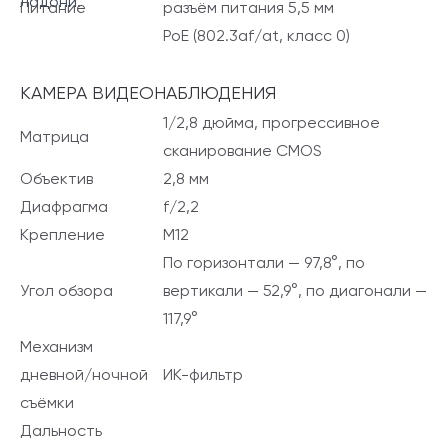
ладони.
Питание
разъём питания 5,5 мм
PoE (802.3af/at, класс 0)
КАМЕРА ВИДЕОНАБЛЮДЕНИЯ
1/2,8 дюйма, прогрессивное
Матрица
сканирование CMOS
Объектив
2,8 мм
Диафрагма
f/2,2
Крепление
M12
По горизонтали — 97,8°, по
Угол обзора
вертикали — 52,9°, по диагонали —
117,9°
Механизм
дневной/ночной
ИК-фильтр
съёмки
Дальность