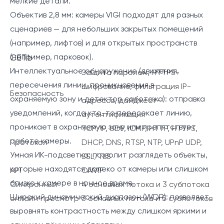
мелкие детали.
Объектив 2,8 мм: камеры VIGI подходят для разных
сценариев — для небольших закрытых помещений
(например, лифтов) и для открытых пространств
(например, парковок).
СЕТЬ
Интеллектуальное обнаружение (движения,
Защита паролем, HTTPS-
пересечения линии, проникновения в
шифрование, фильтрация IP-
Безопасность
охраняемую зону и детектор саботажа): отправка
адресов, дайджест-
уведомлений, когда кто-то пересекает линию,
аутентификация
проникает в охраняемую зону или препятствует
TCP/IP, UDP, ICMP, HTTP, HTTPS,
работе камеры.
Протокол
DHCP, DNS, RTSP, NTP, UPnP UDP,
Умная ИК-подсветка: позволит разглядеть объекты,
SSL/TLS
которые находятся далеко от камеры или слишком
API
ONVIF
близко к камере в ночное время.
Синхронный
4 основных потока и 3 субпотока
Широкий динамический диапазон (WDR): позволяет
онлайн‑просмотр
3 основных потока и 5 субпотоков
выровнять контрастность между слишком яркими и