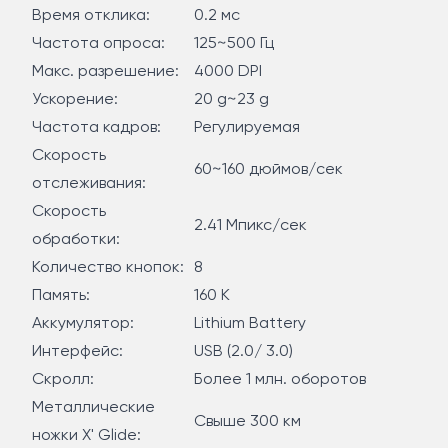
Время отклика:
0.2 мс
Частота опроса:
125~500 Гц
Макс. разрешение:
4000 DPI
Ускорение:
20 g~23 g
Частота кадров:
Регулируемая
Скорость
60~160 дюймов/сек
отслеживания:
Скорость
2.41 Мпикс/сек
обработки:
Количество кнопок:
8
Память:
160 К
Аккумулятор:
Lithium Battery
Интерфейс:
USB (2.0/ 3.0)
Скролл:
Более 1 млн. оборотов
Металлические
Свыше 300 км
ножки X' Glide: