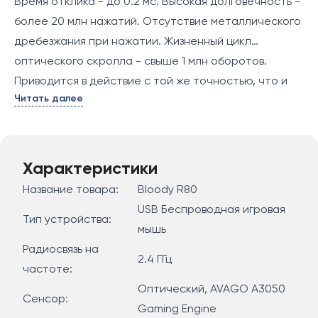
Время отклика - до 0.2 мс. Высокая долговечность -
более 20 млн нажатий. Отсутствие металлического
дребезжания при нажатии. Жизненный цикл
оптического скролла - свыше 1 млн оборотов.
Приводится в действие с той же точностью, что и
Читать далее
кнопка мыши. Эксклюзивная технология Wireless
Guard5 обеспечивает надежную защиту сигнала
передачи данных. Уменьшение расстояния до
приемника и эффективная защита сигнала.
Характеристики
Встроенный литий-ионный аккумулятор емкостью
Название товара:
Bloody R80
600 мАч, легко заряжается с помощью кабеля micro
USB Беспроводная игровая
Тип устройства:
USB. Шесть мощных снайперских режимов для
мышь
любых игровых ситуаций. Отсутствие
Радиосвязь на
2.4 ГГц
металлического дребезжания и случайных двойных
частоте:
кликов. 160 К встроенной памяти. Возможность
Оптический, AVAGO A3050
Сенсор:
исполнения сложных комбинаций одним кликом.
Gaming Engine