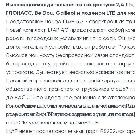
Высокопроизводительная точка доступа 2,4 ГГц
ГЛОНАСС, BeiDou, Galileo) и модемом LTE для ме
Представляем набор LtAP 4G - сверхпрочная точ
Новый комплект LtAP 4G представляет собой ко
работы в городских условиях или вне сети. Он и
дополнительных устройствах, он работает "из кор
Высокая мощность беспроводной связи стандарта 
беспроводного устройства со скоростью загрузки
устройств. Существует несколько вариантов пита
Прочный и чрезвычайно долговечный корпус со с
общественного транспорта, грузовиков с едой ил
до +70° С. Это идеальное решение для отслежив
приложения для отслеживания в документации Rout
Устройство поставляется с дополнительным слот
роумингом. Экономит ваше время и деньги по всем
второй модем LTE для резервирования или интерфе
miniPCIe уже заполнен модемом LTE.
LtAP имеет последовательный порт RS232, которы