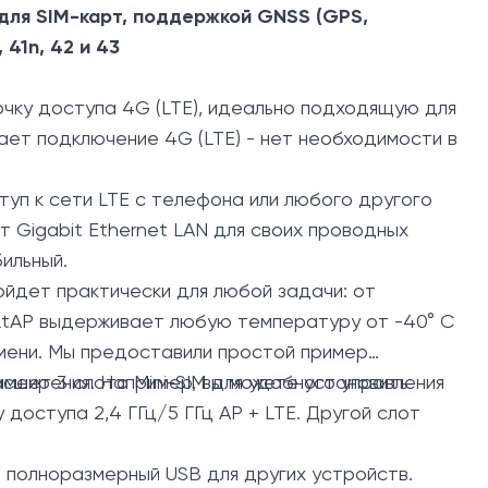
 для SIM-карт, поддержкой GNSS (GPS,
 41n, 42 и 43
чку доступа 4G (LTE), идеально подходящую для
ает подключение 4G (LTE) - нет необходимости в
уп к сети LTE с телефона или любого другого
 Gigabit Ethernet LAN для своих проводных
ильный.
ойдет практически для любой задачи: от
 LtAP выдерживает любую температуру от -40° С
мени. Мы предоставили простой пример
меет 3 слота Mini-SIM для удобного управления
сширения. Например, вы можете установить
доступа 2,4 ГГц/5 ГГц AP + LTE. Другой слот
е полноразмерный USB для других устройств.