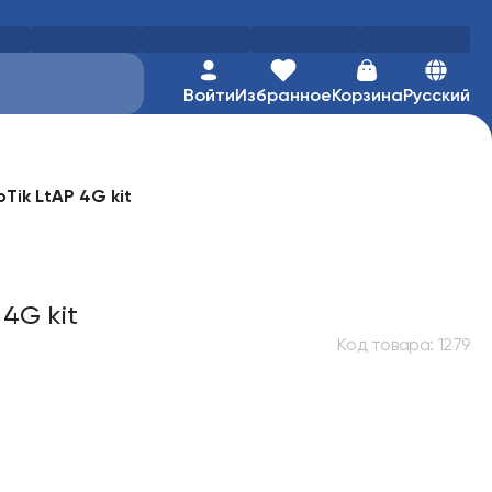
Войти
Избранное
Корзина
Русский
Tik LtAP 4G kit
4G kit
Код товара
:
1279