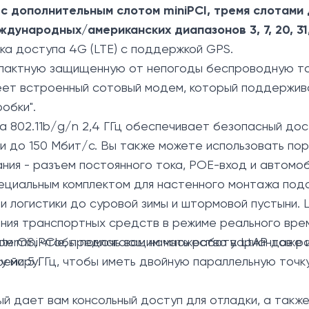
 с дополнительным слотом miniPCI, тремя слотами
ждународных/американских диапазонов 3, 7, 20, 31,
ка доступа 4G (LTE) с поддержкой GPS.
мпактную защищенную от непогоды беспроводную то
меет встроенный сотовый модем, который поддержив
обки".
802.11b/g/n 2,4 ГГц обеспечивает безопасный дост
 до 150 Мбит/с. Вы также можете использовать порт
ния - разъем постоянного тока, POE-вход и автомоб
пециальным комплектом для настенного монтажа под
и логистики до суровой зимы и штормовой пустыни.
ания транспортных средств в режиме реального вре
erOS, чтобы помочь вам начать работу. LtAP даже и
ом miniPCIe, предлагающим множество вариантов ра
у миру!
йс 5 ГГц, чтобы иметь двойную параллельную точку 
й дает вам консольный доступ для отладки, а такж