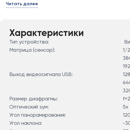
Читать далее
Характеристики
Тип устройства:
Ви
Матрица (сенсор):
1/
38
19
Выход видеосигнала USB:
12
64
32
Размер диафрагмы:
f=2
Оптический зум:
5x
Угол панорамирования:
120
Угол наклона:
-3