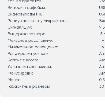
Кол-во пресетов:
25
Видеоинтерфейсы:
US
Видеовыходы (HD)
US
Радиус захвата у микрофона :
Вх
Сигнал/шум:
> 
Выдержка затвора :
5 
Фокусное расстояние:
f =
Минимальное освещение:
1,6
Регулировка усиления:
Ав
Баланс белого:
Ав
Установка экспозиции:
Ав
Фокусировка:
Ав
Масса:
0,5
Габаритные размеры:
30 