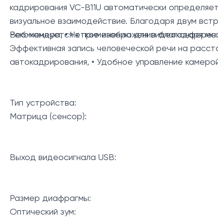
кадрирования VC-B11U автоматически определяет
визуальное взаимодействие. Благодаря двум вст
Рекомендуется к применению для видеоконференц
Веб-камера, • Четкое изображение благодаря ма
Эффективная запись человеческой речи на рассто
автокадрирования, • Удобное управление камеро
Тип устройства:
Матрица (сенсор):
Выход видеосигнала USB:
Размер диафрагмы:
Оптический зум: