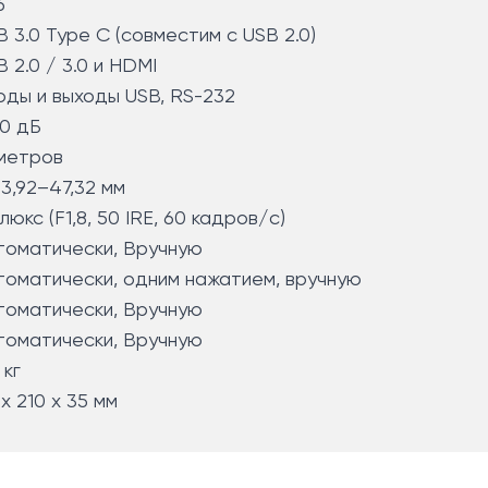
6
B 3.0 Type C (совместим с USB 2.0)
B 2.0 / 3.0 и HDMI
оды и выходы USB, RS-232
50 дБ
метров
 3,92–47,32 мм
 люкс (F1,8, 50 IRE, 60 кадров/с)
томатически, Вручную
томатически, одним нажатием, вручную
томатически, Вручную
томатически, Вручную
 кг
х 210 х 35 мм