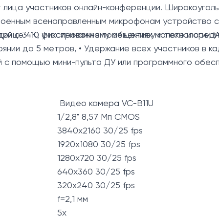
 лица участников онлайн-конференции. Широкоуголь
роенным всенаправленным микрофонам устройство сп
ий с 3-10 участниками в помещениях малого и сред
трице 4К, фиксированному объективу и технологии 
янии до 5 метров, • Удержание всех участников в 
й с помощью мини-пульта ДУ или программного обес
Видео камера VC-B11U
1/2,8" 8,57 Мп CMOS
3840x2160 30/25 fps
1920x1080 30/25 fps
1280x720 30/25 fps
640x360 30/25 fps
320x240 30/25 fps
f=2,1 мм
5x