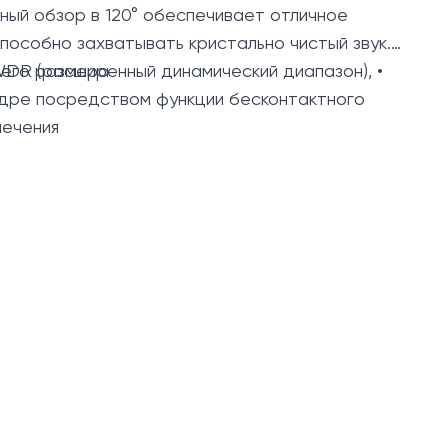
ный обзор в 120° обеспечивает отличное
особно захватывать кристально чистый звук.
него размера
WDR (расширенный динамический диапазон), •
кадре посредством функции бесконтактного
печения