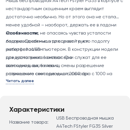
Мышь беспроводная A4Tech Fstyler FG35 в корпусе с
нестандартным скошенным краем выглядит
достаточно необычно. Но от этого она не стала
менее удобной – наоборот, держать ее в ладони
можно часами, не опасаясь чувства усталости
Особенности:
ладони. Особенно это оценят те, кто подолгу
беспроводная мышь для правой руки
работает за компьютером. В конструкции модели
интерфейс USB
предусмотрено 6 кнопок. Они служат для ее
для настольного компьютера
включения, выключения, смены разрешение
светодиодная, 6 клавиш
оптического светодиодного сенсора с 1000 на
разрешение сенсора мыши 2000 dpi
Читать далее
2000 dpi и обратно. Последний обеспечивает
высокую точность позиционирования курсора на
экране. Ресурс кнопок рассчитан на 5 млн нажатий.
Это значит, что мышь беспроводная A4Tech Fstyler
Характеристики
FG35 будет годами служить своему владельцу без
USB Беспроводная мышка
Название товара:
нареканий, и скорее надоест, чем выйдет из строя.
A4Tech FStyler FG35 Silver