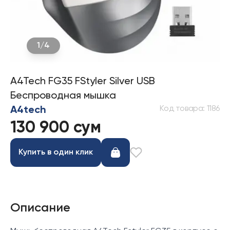
1
/
4
A4Tech FG35 FStyler Silver USB
Беспроводная мышка
Код товара
:
1186
A4tech
130 900 сум
Купить в один клик
Описание