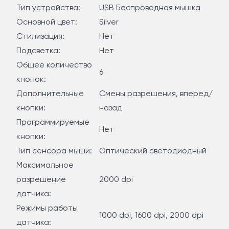
Радиус действия модели также впечатляет – он
Тип устройства:
USB Беспроводная мышка
достигает параметра 15 м при отсутствии
Основной цвет:
Silver
препятствий на пути сигнала.
Стилизация:
Нет
Подсветка:
Нет
Общее количество
6
кнопок:
Дополнительные
Смены разрешения, вперед/
кнопки:
назад
Программируемые
Нет
кнопки:
Тип сенсора мыши:
Оптический светодиодный
Максимальное
разрешение
2000 dpi
датчика:
Режимы работы
1000 dpi, 1600 dpi, 2000 dpi
датчика: