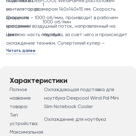
подставки DEEPCOOL WindPalMINI расположен
Количество
1
вентилятор размером 140х140х15 мм. Скорость
вентиляторов:
вращения – 1000 об/мин, производит в рабочем
Скорость
1000 об/мин
состоянии воздушный поток, направленный на
вращения:
нижнюю часть ноутбука, за счет чего и происходит
Цвет:
Черный
охлаждение техники. Супертихий кулер –
Читать далее
максимальный уровень шума достигает всего 21.6
дБА. Есть встроенный USB 2.0 порт. Вес подставки –
0.575 кг.
Характеристики
Полное
Охлаждающая подставка для
название
ноутбука Deepcool Wind Pal Mini
товара:
Slim Notebook Cooler
Тип
Охлаждение для ноутбука
устройства:
Максимальная