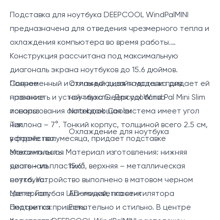
Подставка для ноутбука DEEPCOOL WindPalMINI
предназначена для отведения чрезмерного тепла и
охлаждения компьютера во время работы.
Конструкция рассчитана под максимальную
диагональ экрана ноутбуков до 15.6 дюймов.
Современный и стильный дизайн модели придает ей
Полное
Охлаждающая подставка для
прочность и устойчивость. Для удобства
название
ноутбука Deepcool Wind Pal Mini Slim
использования охлаждающая система имеет угол
товара:
Notebook Cooler
наклона – 7°. Тонкий корпус, толщиной всего 2.5 см,
Тип
Охлаждение для ноутбука
в форме полумесяца, придает подставке
устройства:
элегантность. Материал изготовления: нижняя
Максимальная
часть – из пластика, верхняя – металлическая
диагональ
15.6″
сетка. Устройство выполнено в матовом черном
ноутбука:
цвете. Голубая LED-подсветка вентилятора
Материал:
Алюминий, пластик
смотрится привлекательно и стильно. В центре
Подсветка:
Есть