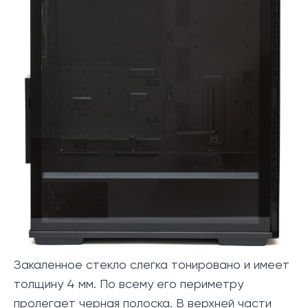
Закаленное стекло слегка тонировано и имеет
толщину 4 мм. По всему его периметру
пролегает черная полоска. В верхней части