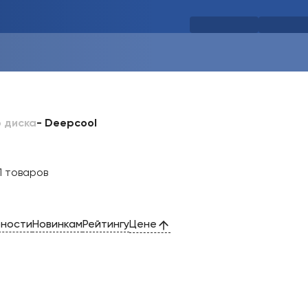
-
Deepcool
 диска
1 товаров
рности
Новинкам
Рейтингу
Цене