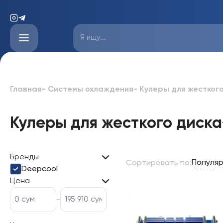
Главная
-
Системы охлаждения
-
Кулеры для жесткого
Кулеры для жесткого диска
Бренды
Популя
Сортировать по
:
Deepcool
Цена
-