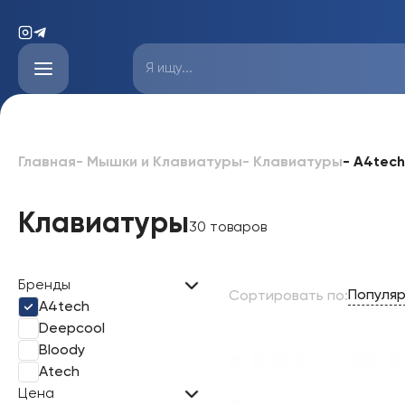
-
A4tech
Главная
-
Мышки и Клавиатуры
-
Клавиатуры
Клавиатуры
30 товаров
Бренды
Популя
Сортировать по
:
A4tech
Deepcool
Bloody
Atech
Цена