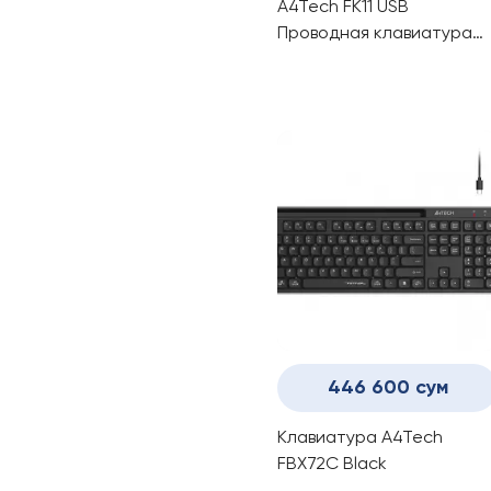
A4Tech FK11 USB
Проводная клавиатура
White
446 600 сум
Клавиатура A4Tech
FBX72C Black