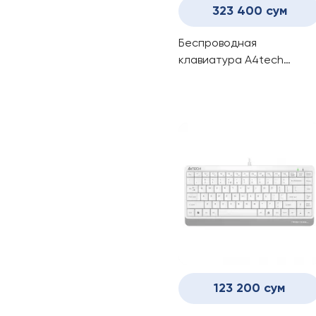
323 400 сум
Беспроводная
клавиатура A4tech
FSTyler FBX51C (MATCHA
GREEN)
123 200 сум