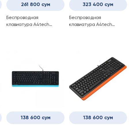
261 800 сум
323 400 сум
Беспроводная
Беспроводная
клавиатура A4tech
клавиатура A4tech
FBK27C AS White
FSTyler FBX51C (BABY PINK)
138 600 сум
138 600 сум