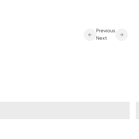
механическая
клавиатура с функцией
замены свитчей
Previous
Next