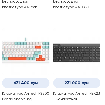
Беспроводная
Беспроводная
клавиатура A4Tech
клавиатура A4TECH
Fstyler FBK30
FSTYLER FBK11 (Grey)
(Blackcurrant)
631 400 сум
231 000 сум
Клавиатура A4Tech FS300
Клавиатура A4Tech FBK23
Panda Snorkeling –
– компактная