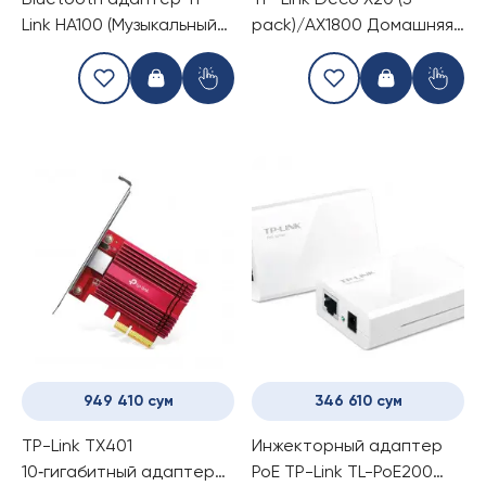
Bluetooth адаптер TP-
TP-Link Deco X20 (3-
Link HA100 (Музыкальный
pack)/AX1800 Домашняя
приемник)
Mesh Wi-Fi система
949 410 сум
346 610 сум
TP-Link TX401
Инжекторный адаптер
10‑гигабитный адаптер
PoE TP-Link TL-PoE200