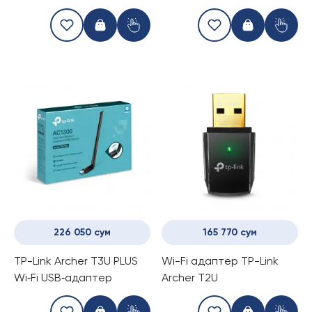
PCI Express
(PoE-
инжектор+сплиттер)
226 050 сум
165 770 сум
TP-Link Archer T3U PLUS
Wi-Fi адаптер TP-Link
Wi‑Fi USB‑адаптер
Archer T2U