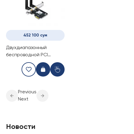
452 100 сум
Двухдиапазонный
беспроводной PCI
Express-адаптер с
поддержкой Bluetooth
4.2 TP-Link Archer
T5E/AC1200
Previous
Next
Новости