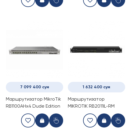
7 099 400 сум
1 632 400 сум
Маршрутизатор MikroTik
Маршрутизатор
RB1100AHx4 Dude Edition
MIKROTIK RB2011IL-RM