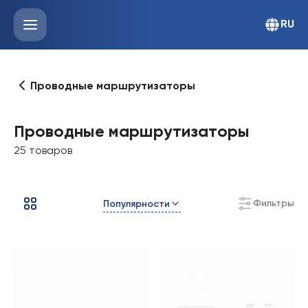
RU
Проводные маршрутизаторы
Проводные маршрутизаторы
25 товаров
Фильтры
Популярности