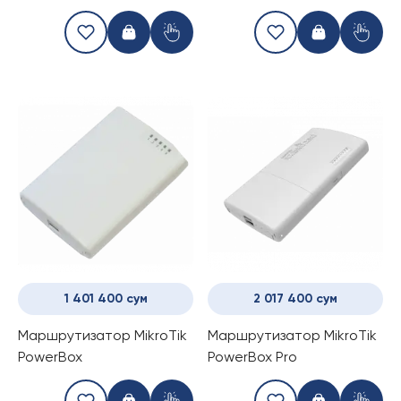
1 401 400 сум
2 017 400 сум
Маршрутизатор MikroTik
Маршрутизатор MikroTik
PowerBox
PowerBox Pro